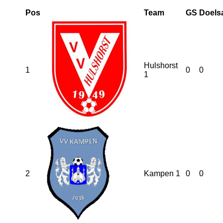
Pos
Team
GS
Doels
Hulshorst
1
0
0
1
2
Kampen 1
0
0