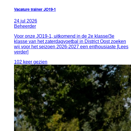
Vacature trainer JO19-1
24
jul
2026
Beheerder
Voor onze JO19-1, uitkomend in de 2e klasse/3e
klasse van het zaterdagvoetbal in District Oost zoeken
wij voor het seizoen 2026-2027 een enthousiaste [Lees
verder]
102 keer gezien