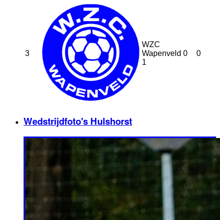
WZC
3
Wapenveld
0
0
1
Wedstrijdfoto's Hulshorst