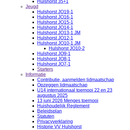
Hulshorst 35+1
Jeugd
Hulshorst JO19-1
Hulshorst JO16-1
Hulshorst JO15-1
Hulshorst JO14-1
Hulshorst JO13-1 JM
Hulshorst JO12-1
Hulshorst JO10-1 JM
Hulshorst JO10-2
Hulshorst JO9-1
Hulshorst JO8-1
Hulshorst JO7-1
Starters
Informatie
Contributie, aanmelden lidmaatschap
Opzeggen lidmaatschap
U14 internationaal toernooi 22 en 23
augustus 2025
13 juni 2026 Menges toernooi
Huishoudelijk Reglement
Beleidsplan
Statuten
Privacyverklaring
Historie VV Hulshorst